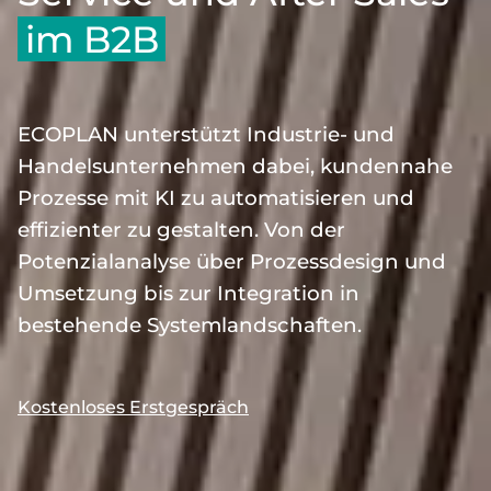
im B2B
ECOPLAN unterstützt Industrie- und
Handelsunternehmen dabei, kundennahe
Prozesse mit KI zu automatisieren und
effizienter zu gestalten. Von der
Potenzialanalyse über Prozessdesign und
Umsetzung bis zur Integration in
bestehende Systemlandschaften.
Kostenloses Erstgespräch