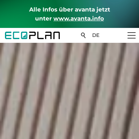
Alle Infos über avanta jetzt
unter
www.avanta.info
DE