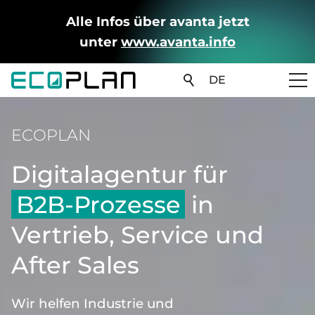
Alle Infos über avanta jetzt
unter
www.avanta.info
DE
ECOPLAN
Digitalagentur für
B2B-Prozesse
in
Vertrieb, Service und
After Sales
Wir helfen Industrie und