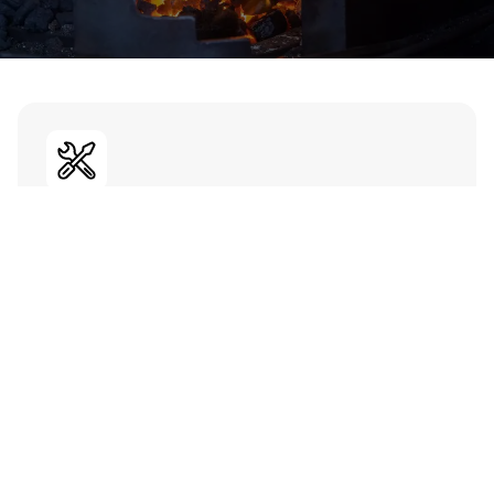
Entdecke in unserer einzigartigen
Talentschmiede den perfekten Ort, um
deine Fähigkeiten in der Software-
Entwicklung zu schärfen. Werde Teil eines
kreativen Teams, in dem Ideen geschmiedet
und Innovationen zum Leben erweckt
werden.
Mehr über unsere Talentschmiede